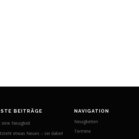
STE BEITRÄGE
NAVIGATION
Neuigkeiten
t eine Neuigkeit
Termine
tsteht etwas Neues – sei dabei!