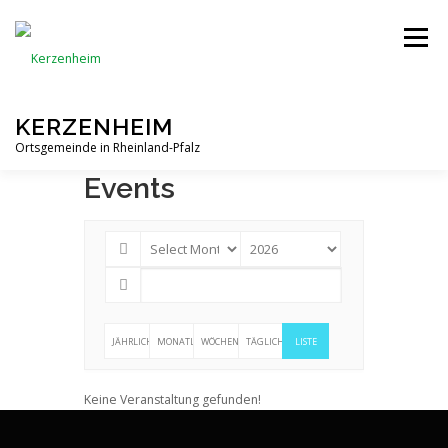
Zum
Inhalt
Menü
springen
KERZENHEIM
Ortsgemeinde in Rheinland-Pfalz
Events
NEUIGKEITEN
TERMINE
GEMEINDE
VEREINE
GASTRONOMIE
ANGEBOTE
JÄHRLICH
MONATLICH
WÖCHENTLICH
TÄGLICH
LISTE
GALERIE
KONTAKT
Keine Veranstaltung gefunden!