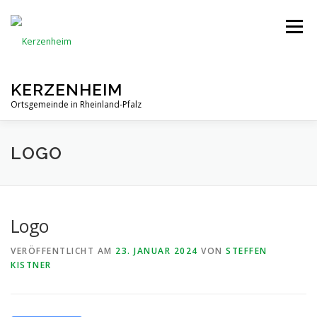
Zum
Inhalt
Menü
springen
KERZENHEIM
Ortsgemeinde in Rheinland-Pfalz
NEUIGKEITEN
TERMINE
GEMEINDE
LOGO
VEREINE
GASTRONOMIE
ANGEBOTE
Logo
VERÖFFENTLICHT AM
23. JANUAR 2024
VON
STEFFEN
GALERIE
KONTAKT
KISTNER